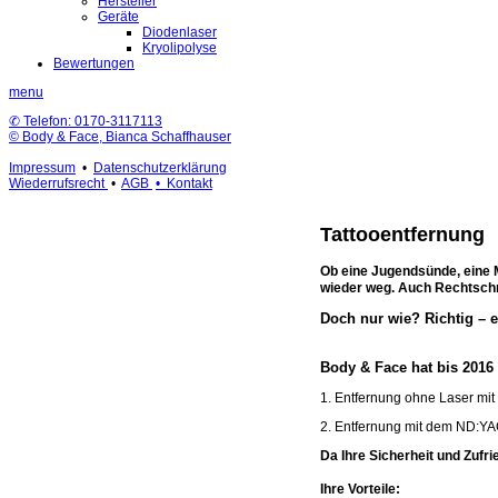
Hersteller
Geräte
Diodenlaser
Kryolipolyse
Bewertungen
menu
✆ Telefon: 0170-3117113
© Body & Face, Bianca Schaffhauser
Impressum
•
Datenschutzerklärung
Wiederrufsrecht
•
AGB
• Kontakt
Tattooentfernung
Ob eine Jugendsünde, eine 
wieder weg. Auch Rechtschr
Doch nur wie? Richtig – e
Body & Face hat bis 2016
1. Entfernung ohne Laser mit
2. Entfernung mit dem ND:YA
Da Ihre Sicherheit und Zufri
Ihre Vorteile: