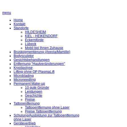
menu
Home
Kontakt
Standorte
HILDESHEIM
KIEL - HEIKENDORF
Eckernförde
Lübeck
Mobil bei Ihnen Zuhause
Brustpigmentierung (Areola/Mamille)
Bodysculptor
Gesichtsbehandlungen
Entfernung "Hautveränderungen"
Kryolipolyse
Lifting ohne OP PlasmaLift
Microblading
Microneedling
Permanent Make-up
10 gute Gründe
Leistungen
Geschichte
Preise
Tattooentfernung
Tattooentfernung ohne Laser
Preise Tattooentfernung
Schulung/Ausbildung zur Tattooentfernung
ohne Laser
Gerätevertrieb