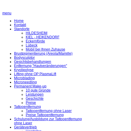
menu
Home
Kontakt
Standorte
HILDESHEIM
KIEL - HEIKENDORF
Eckernförde
Lübeck
Mobil bei Ihnen Zuhause
Brustpigmentierung (Areola/Mamille)
Bodysculptor
Gesichtsbehandlungen
Entfernung "Hautveränderungen"
Kryolipolyse
Lifting ohne OP PlasmaLift
Microblading
Microneedling
Permanent Make-up
10 gute Gründe
Leistungen
Geschichte
Preise
Tattooentfernung
Tattooentfernung ohne Laser
Preise Tattooentfernung
Schulung/Ausbildung zur Tattooentfernung
ohne Laser
Gerätevertrieb