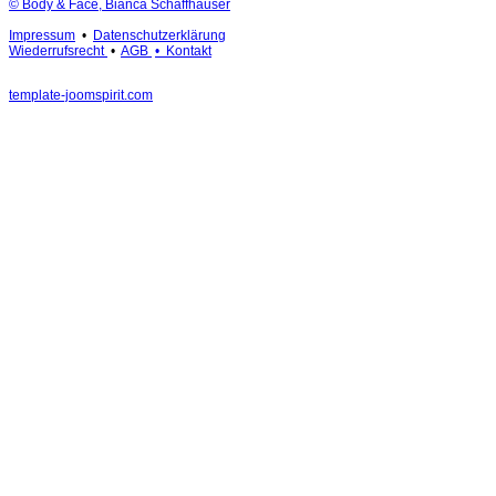
© Body & Face, Bianca Schaffhauser
Impressum
•
Datenschutzerklärung
Wiederrufsrecht
•
AGB
• Kontakt
template-joomspirit.com